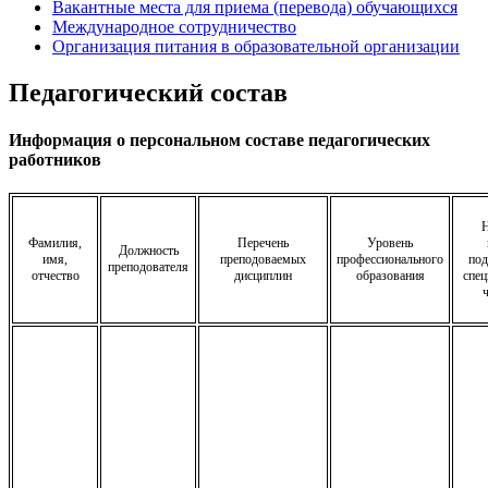
Вакантные места для приема (перевода) обучающихся
Международное сотрудничество
Организация питания в образовательной организации
Педагогический состав
Информация о персональном составе педагогических
работников
Н
Фамилия,
Перечень
Уровень
Должность
имя,
преподоваемых
профессионального
под
преподователя
отчество
дисциплин
образования
спец
ч