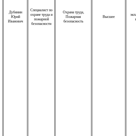
Специалист по
Дубинин
Охрана труда,
охране труда и
экп
Юрий
Пожарная
Высшее
пожарной
Иванович
безопасность
безопасности