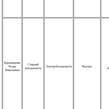
Карапищенко
Старший
Игорь
Электробезопасность
Высшее
реподователь
э
Николаевич