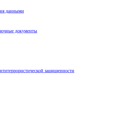
ния данными
озочные документы
антитеррористической защищенности