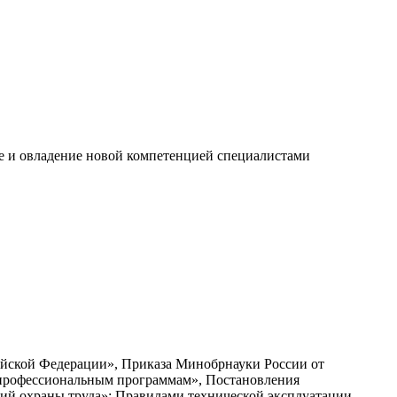
е и овладение новой компетенцией специалистами
сийской Федерации», Приказа Минобрнауки России от
 профессиональным программам», Постановления
аний охраны труда»; Правилами технической эксплуатации