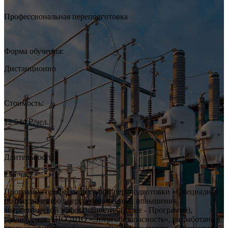
Профессиональная переподготовка
Форма обучения:
Дистанционно
Стоимость:
12 544 ₽/чел.
Длительность:
256 час.
Программа профессиональной переподготовки «Специалист
по обеспечению энергосбережения и повышения
энергетической эффективности» (далее - Программа),
реализуемая АНО ДПО «Энергобезопасность», разработана в