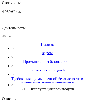
Стоимость:
4 980 ₽/чел.
Длительность:
40 час.
Главная
>
Курсы
>
Промышленная безопасность
>
Область аттестации Б
>
Требования промышленной безопасности в
химической, нефтехимической и
>
нефтегазоперерабатывающей
Б.1.5 Эксплуатация производств
промышленности (Б.1)
минеральных удобрений
Описание: