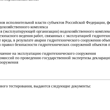
ов исполнительной власти субъектов Российской Федерации, фе
дохозяйственного комплекса
я (эксплуатирующей организации) водохозяйственного комплек
езопасного ведения работ, связанных с эксплуатацией гидроте
 вреда, в результате аварии гидротехнического сооружения об
и правил безопасности гидротехнических сооружений объектов
ешение на эксплуатацию гидротехнического сооружения
комиссий по проведению государственной экспертизы декларац
сооружения
ового тестирования, выдаются следующие документы: