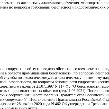
современных алгоритмах адаптивного обучения, многократно по
замена по вопросам требований безопасности гидротехнических 
кие сооружения объектов водохозяйственного комплекса» прово
ации в области промышленной безопасности, по вопросам безопа
ьной службы по экологическому, технологическому и атомному на
ной безопасности, по вопросам безопасности гидротехнических 
едерального закона от 21.07.1997 N 117-ФЗ "О безопасности гидр
асных производственных объектов (ред.11.06.2021), Постановле
еских сооружений", Постановления Правительства Российской Ф
их сооружений", Постановления Правительства Российской Феде
адзора от 26 ноября 2020 года N 462 Об утверждении Требован
их нормативных актов.