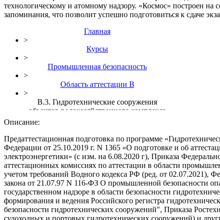
технологическому и атомному надзору. «Космос» построен на 
запоминания, что позволит успешно подготовиться к сдаче эк
Главная
>
Курсы
>
Промышленная безопасность
>
Область аттестации В
>
В.3. Гидротехнические сооружения
объектов водохозяйственного комплекса
Описание:
Предаттестационная подготовка по программе «Гидротехничес
Федерации от 25.10.2019 г. N 1365 «О подготовке и об аттест
электроэнергетики» (с изм. на 6.08.2020 г), Приказа Федерал
аттестационных комиссиях по аттестации в области промышлен
учетом требований Водного кодекса РФ (ред. от 02.07.2021), Ф
закона от 21.07.97 N 116-ФЗ О промышленной безопасности оп
государственном надзоре в области безопасности гидротехнич
формирования и ведения Российского регистра гидротехническ
безопасности гидротехнических сооружений", Приказа Ростехн
судоходных и портовых гидротехнических сооружений) и друг