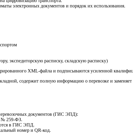
 на цифровизацию транспорта.
аты электронных документов и порядок их использования.
нспортом
ору, экспедиторскую расписку, складскую расписку)
турированного XML-файла и подписываются усиленной квалифи
кладной, содержит полную информацию о перевозке и заменяет
перевозочных документов (ГИС ЭПД):
 № 259-ФЗ.
ются в ГИС ЭПД.
альный номер и QR-код.